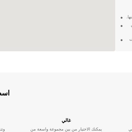
ها.
ت
ات
 الأمثل في Nelson City. احجزوا
اسطو
غالي
ي
يمكنك الاختيار من بين مجموعة واسعة من
وتت