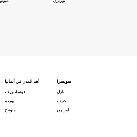
لوزيرن
ميوني
سويسرا
أهم المدن في ألمانيا
بازل
دوسلدورف
جنيف
بوردو
لوزيرن
ميونيخ