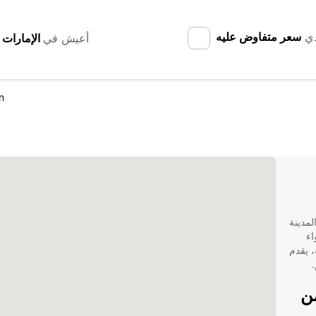
دي
سعر متفاوض عليه
أعيش في
n
هذه المدينة
اء
، يقدم
من