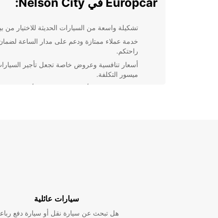
Europcar في Nelson City:
تشكيلة واسعة من السيارات الحديثة للاختيار من بين
خدمة عملاء ممتازة ودعم على مدار الساعة لضمان
راحتكم.
أسعار تنافسية وعروض خاصة تجعل تأجير السيارا
ميسور التكلفة.
مواقع مريحة في أنحاء المدينة لتوفير أقرب نقطة
لاستلام السيارة.
خدمات إضافية مثل تأجير الملاحة الذكية والمقاعد
للأطفال لراحة الزبائن.
سواء كنتم بحاجة إلى سيارة للاستكشاف السياحي أو لتنقل
العمل، Europcar هي الخيار
اليوم واستمتعوا بتجربة تأجير سيارات سلسة ومريحة.
سيارات عائلية
هل تبحث عن سيارة نقل أو سيارة دفع رباع