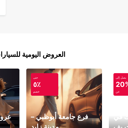
العروض اليومية للسيارا
يصل إلى
حتى
٥٪
20
عن
خصم
ك في
فرع جامعة أبوظبي –
عروض
خريف
مدينة زايد