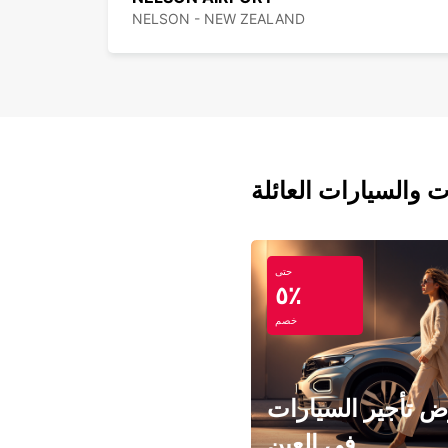
NELSON - NEW ZEALAND
ت والسيارات العائلة
حتى
٥٪
خصم
 تأجير السيارات
في العين