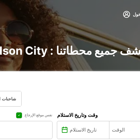
خول
لسيارات في Nelson City : اكتشف جميع محطاتنا
شاحنات ال
وقت وتاريخ الاستلام
نفس موقع الإرجاع