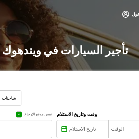
خول
تأجير السيارات في ويندهوك 
شاحنات ال
وقت وتاريخ الاستلام
نفس موقع الإرجاع