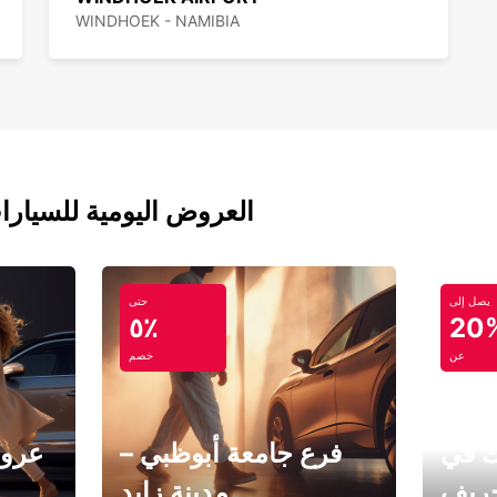
WINDHOEK - NAMIBIA
العروض اليومية للسيارا
يصل إلى
حتى
٥٪
20
عن
خصم
ك في
فرع جامعة أبوظبي –
عروض
خريف
مدينة زايد