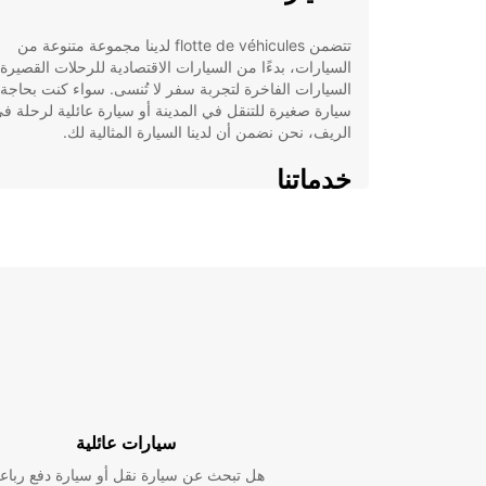
تتضمن flotte de véhicules لدينا مجموعة متنوعة من
السيارات، بدءًا من السيارات الاقتصادية للرحلات القصيرة
السيارات الفاخرة لتجربة سفر لا تُنسى. سواء كنت بحاجة 
سيارة صغيرة للتنقل في المدينة أو سيارة عائلية لرحلة ف
الريف، نحن نضمن أن لدينا السيارة المثالية لك.
خدماتنا
بالإضافة إلى تأجير السيارات، نحن نقدم أيضًا خدمات إضاف
مثل تأجير العربات، وخدمة التسليم والتسليم، وخيارات الت
المختلفة لضمان راحتك وسلامتك أثناء رحلتك.
لماذا Europcar؟
تشكيلة واسعة من السيارات عالية الجودة.
خدمة عملاء ممتازة ودعم على مدار الساعة.
سيارات عائلية
موقع سهل العثور عليه وسهل الوصول.
أسعار تنافسية وعروض خاصة للزبائن.
هل تبحث عن سيارة نقل أو سيارة دفع رباع