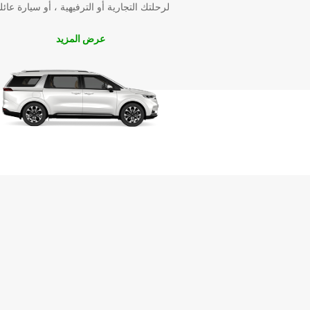
لرحلتك التجارية أو الترفيهية ، أو سيارة عائل
اتصل بنا اليوم لحجز سيارتك مع Europcar في ويندهوك
واستمتع برحلة لا تُنسى!
عرض المزيد