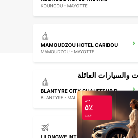
KOUNGOU - MAYOTTE
MAMOUDZOU HOTEL CARIBOU
MAMOUDZOU - MAYOTTE
ت والسيارات العائلة
BLANTYRE CITY CHAUFFEUR DRIVE
BLANTYRE - MALAWI
حتى
٥٪
خصم
LILONGWE INTERNATIONAL AIRPORT