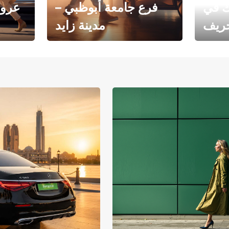
ك في
فرع جامعة أبوظبي –
عروض
خريف
مدينة زايد
فرع جامعة أبوظبي – مدينة
يوروبكار
زايد