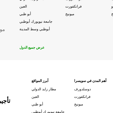
و
فرانكفورت
العين
خ
ميونيخ
أبو ظبي
جامعة نيويورك أبوظبي
موق
أبوظبي وسط المدينة
عرض جميع الدول
أهم المدن في سويسرا
أبرز المواقع
دوسلدورف
مطار زايد الدولي
فرانكفورت
العين
تأجي
ميونيخ
أبو ظبي
جامعة نيويورك أبوظبي