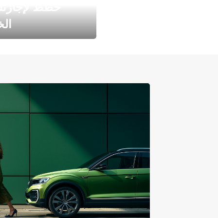
خطط لإجازت
ال
طارد الخريف مع 