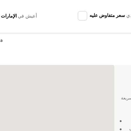
دي
سعر متفاوض عليه
أعيش في
a
ل سريعة