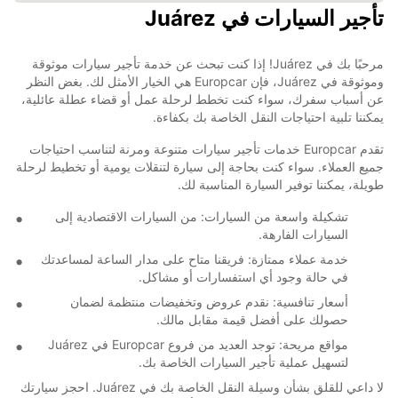
تأجير السيارات في Juárez
مرحبًا بك في Juárez! إذا كنت تبحث عن خدمة تأجير سيارات موثوقة
وموثوقة في Juárez، فإن Europcar هي الخيار الأمثل لك. بغض النظر
عن أسباب سفرك، سواء كنت تخطط لرحلة عمل أو قضاء عطلة عائلية،
يمكننا تلبية احتياجات النقل الخاصة بك بكفاءة.
تقدم Europcar خدمات تأجير سيارات متنوعة ومرنة لتناسب احتياجات
جميع العملاء. سواء كنت بحاجة إلى سيارة لتنقلات يومية أو تخطيط لرحلة
طويلة، يمكننا توفير السيارة المناسبة لك.
تشكيلة واسعة من السيارات: من السيارات الاقتصادية إلى
السيارات الفارهة.
خدمة عملاء ممتازة: فريقنا متاح على مدار الساعة لمساعدتك
في حالة وجود أي استفسارات أو مشاكل.
أسعار تنافسية: نقدم عروض وتخفيضات منتظمة لضمان
حصولك على أفضل قيمة مقابل مالك.
مواقع مريحة: توجد العديد من فروع Europcar في Juárez
لتسهيل عملية تأجير السيارات الخاصة بك.
لا داعي للقلق بشأن وسيلة النقل الخاصة بك في Juárez. احجز سيارتك