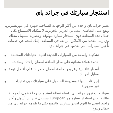
استئجار سيارتك في جراند باي
تعتبر جراند باي واحدة من أكثر الوجهات السياحية شهرة في موريشيوس،
وتقع على الشاطئ الشمالي الغربي للجزيرة. لا يمكنك الاستمتاع بكل
جمال هذه المنطقة دون استئجار سيارة موثوقة وعصرية لتسهيل تنقلك
وزيارتك للعديد من الأماكن الرائعة في المنطقة. إليك لمحة عن خدمات
تأجير السيارات التي نقدمها في جراند باي:
تشكيلة واسعة من السيارات الحديثة لتلبية احتياجاتك المختلفة
خدمة عملاء متفانية على مدار الساعة لضمان راحتك وسلامتك
أسعار تنافسية وعروض خاصة لضمان حصولك على أفضل قيمة
مقابل أموالك
إجراءات سهلة وسريعة للحصول على سيارتك دون تعقيدات
غير ضرورية
سواء كنت تزور جراند باي لقضاء عطلة استجمام، رحلة عمل، أو رحلة
عائلية، فإن استئجار سيارة من Europcar سيجعل تجربتك أسهل وأكثر
راحة. اتصل بنا اليوم لحجز سيارتك والتمتع بكل ما تقدمه جراند باي من
جمال وتنوع.