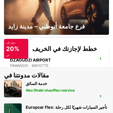
SAINT GILLES
فرع جامعة أبوظبي – مدينة زايد
SAINT GILLES LES BAINS - REUNION
يصل إلى
خطط لإجازتك في الخريف
20%
عن
DZAOUDZI AIRPORT
PAMANDZI - MAYOTTE
مقالات مدونتنا في
خدمة السائق
Abu Dhabi chauffeu rservice
BANDRELE HOTEL SAKOULI
BANDRELE - MAYOTTE
Europcar Flex: تأجير السيارات شهريًا لكل رحلة