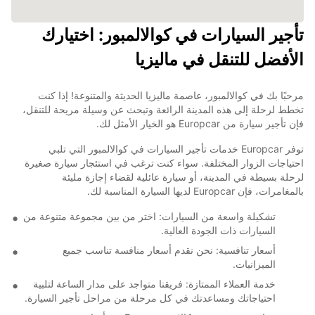
تأجير السيارات في كوالالمبور: اختيارك
الأفضل للتنقل في ماليزيا
مرحبًا بك في كوالالمبور، عاصمة ماليزيا الحديثة والمتنوعة! إذا كنت
تخطط لرحلة إلى هذه المدينة الرائعة وتبحث عن وسيلة مريحة للتنقل،
فإن تأجير سيارة من Europcar هو الخيار الأمثل لك.
توفر Europcar خدمات تأجير السيارات في كوالالمبور التي تلبي
احتياجات الزوار المختلفة. سواء كنت ترغب في استئجار سيارة صغيرة
لرحلة بسيطة في المدينة، أو سيارة عائلية لقضاء إجازة مليئة
بالمغامرات، فإن Europcar لديها السيارة المناسبة لك.
تشكيلة واسعة من السيارات: اختر من بين مجموعة متنوعة من
السيارات ذات الجودة العالية.
أسعار تنافسية: نحن نقدم أسعار منافسة تناسب جميع
الميزانيات.
خدمة العملاء الممتازة: فريقنا متواجد على مدار الساعة لتلبية
احتياجاتك ومساعدتك في كل مرحلة من مراحل تأجير السيارة.