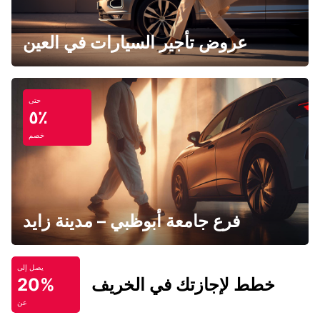
عروض تأجير السيارات في العين
حتى
٥٪
خصم
فرع جامعة أبوظبي – مدينة زايد
يصل إلى
خطط لإجازتك في الخريف
20%
عن