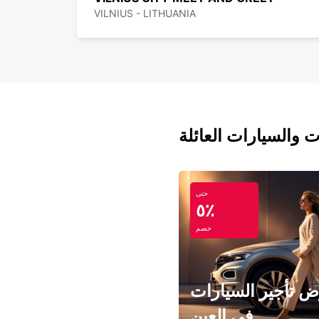
VILNIUS - LITHUANIA
ت والسيارات العائلة
حتى
٥٪
خصم
 تأجير السيارات
في العين