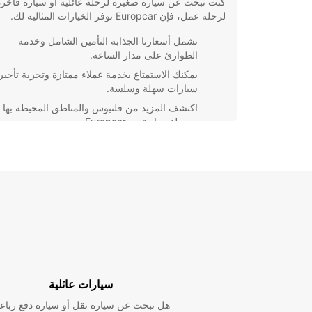
كنت تبحث عن سيارة صغيرة لرحلة عائلية أو سيارة فاخرة
لرحلة عمل، فإن Europcar توفر الخيارات المثالية لك.
تشمل أسعارنا الجذابة التأمين الشامل وخدمة
الطوارئ على مدار الساعة.
يمكنك الاستمتاع بخدمة عملاء ممتازة وتجربة تأجير
سيارات سهلة وسلسة.
اكتشف المزيد من فلنيوس والمناطق المحيطة بها
بسهولة وراحة مع Europcar.
احجز سيارتك اليوم مع Europcar وتمتع برحلة لا تنسى
فيلنيوس. نحن هنا لمساعدتك في الوصول إلى وجهتك بأما
وراحة. تواصل معنا اليوم للحصول على أفضل عروض تأجي
السيارات في فيلنيوس.
سيارات عائلية
هل تبحث عن سيارة نقل أو سيارة دفع رباع