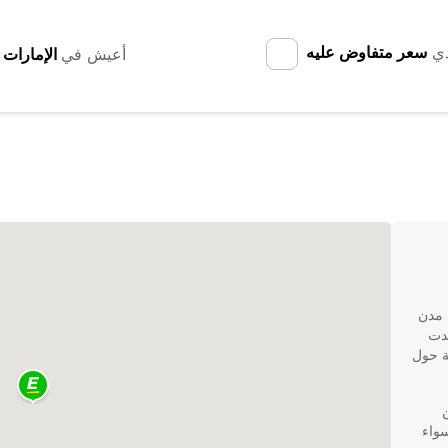
دي
سعر متفاوض عليه
أعيش في
 مدن
جدت
ة حول
ن
سواء