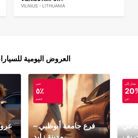
VILNIUS - LITHUANIA
العروض اليومية للسيارا
يصل إلى
حتى
٥٪
20
عن
خصم
ك في
فرع جامعة أبوظبي –
عروض
خريف
مدينة زايد