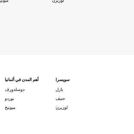
لوزيرن
ميوني
سويسرا
أهم المدن في ألمانيا
بازل
دوسلدورف
جنيف
بوردو
لوزيرن
ميونيخ