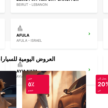
BEIRUT - LEBANON
AFULA
AFULA - ISRAEL
العروض اليومية للسيارا
AYIA NAPA
AYIA NAPA - CYPRUS
يصل إلى
حتى
٥٪
20
عن
خصم