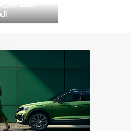
خطط لإجازت
ال
طارد الخريف مع 