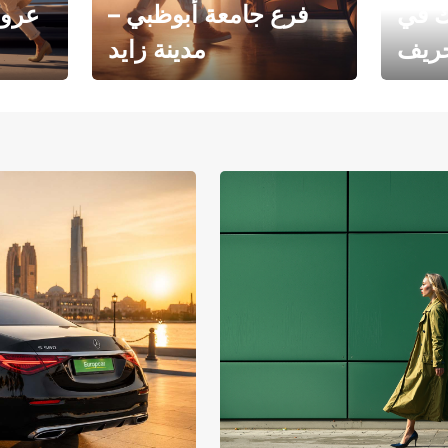
ك في
فرع جامعة أبوظبي –
عروض
خريف
مدينة زايد
فرع جامعة أبوظبي – مدينة
يوروبكار
زايد