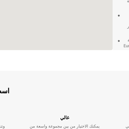
 تشكيلة
ر
تك من Europcar
وتمتع برحلة
ل
اسطو
غالي
ي
يمكنك الاختيار من بين مجموعة واسعة من
وتت