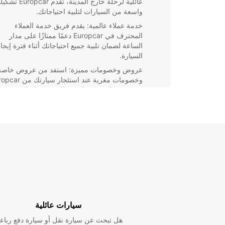
عائلية لرحلة خارج المدينة، تقدم Europcar
واسعة من السيارات لتلبية احتياجاتك.
خدمة عملاء عالمية: يقدم فريق خدمة العملاء
المحترف في Europcar دعمًا ممتازًا على مدار
الساعة لضمان تلبية جميع احتياجاتك أثناء فترة إيجا
السيارة.
عروض وخصومات مميزة: استفد من عروض خاصة
وخصومات مغرية عند استئجار سيار
في جديدة المتن، مما يوفر لك تجربة ايجار مريحة
واقتصادية.
احجز اليوم سيارتك مع Europcar في جديدة المتن 
سياحية مريحة وممتعة، مع الثقة بأنك تتعامل مع أحد أفض
شركات تأجير السيارات عالميًا.
سيارات عائلية
هل تبحث عن سيارة نقل أو سيارة دفع رباع