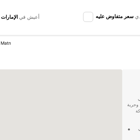
دي
سعر متفاوض عليه
أعيش في
l Matn
ي
 وحرية
كة