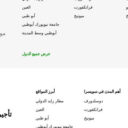
و
فرانكفورت
العين
خ
ميونيخ
أبو ظبي
جامعة نيويورك أبوظبي
موق
أبوظبي وسط المدينة
عرض جميع الدول
أهم المدن في سويسرا
أبرز المواقع
دوسلدورف
مطار زايد الدولي
فرانكفورت
العين
تأجي
ميونيخ
أبو ظبي
جامعة نيويورك أبوظبي