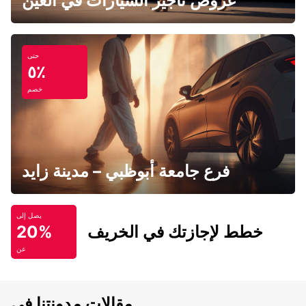
عروض تأجير السيارات في العين
حتى
٥٪
خصم
فرع جامعة أبوظبي – مدينة زايد
يصل إلى
خطط لإجازتك في الخريف
20%
عن
مقالات مدونتنا في