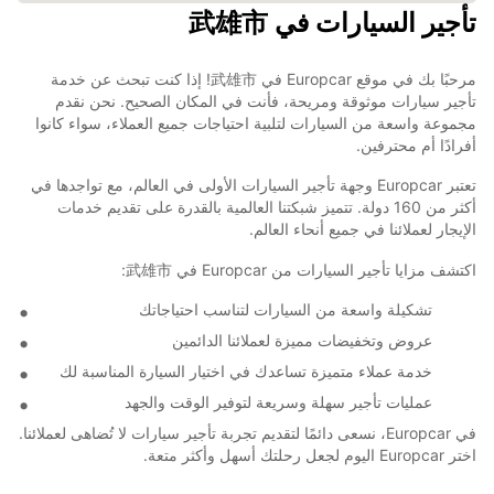
تأجير السيارات في 武雄市
مرحبًا بك في موقع Europcar في 武雄市! إذا كنت تبحث عن خدمة
تأجير سيارات موثوقة ومريحة، فأنت في المكان الصحيح. نحن نقدم
مجموعة واسعة من السيارات لتلبية احتياجات جميع العملاء، سواء كانوا
أفرادًا أم محترفين.
تعتبر Europcar وجهة تأجير السيارات الأولى في العالم، مع تواجدها في
أكثر من 160 دولة. تتميز شبكتنا العالمية بالقدرة على تقديم خدمات
الإيجار لعملائنا في جميع أنحاء العالم.
اكتشف مزايا تأجير السيارات من Europcar في 武雄市:
تشكيلة واسعة من السيارات لتناسب احتياجاتك
عروض وتخفيضات مميزة لعملائنا الدائمين
خدمة عملاء متميزة تساعدك في اختيار السيارة المناسبة لك
عمليات تأجير سهلة وسريعة لتوفير الوقت والجهد
في Europcar، نسعى دائمًا لتقديم تجربة تأجير سيارات لا تُضاهى لعملائنا.
اختر Europcar اليوم لجعل رحلتك أسهل وأكثر متعة.