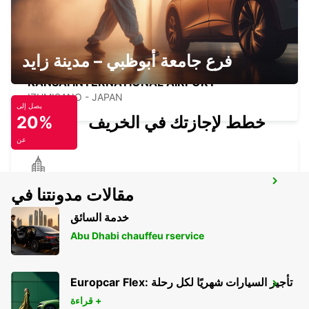
فرع جامعة أبوظبي – مدينة زايد
KANSAI INTERNATIONAL AIRPORT
IZUMISANO - JAPAN
يصل إلى
خطط لإجازتك في الخريف
20%
عن
GANGNAM DOWNTOWN
مقالات مدونتنا في
SEOUL - KOREA(SOUTH)
خدمة السائق
Abu Dhabi chauffeu rservice
Europcar Flex: تأجير السيارات شهريًا لكل رحلة
YONGSAN DOWNTOWN
قراءة +
SEOUL - KOREA(SOUTH)