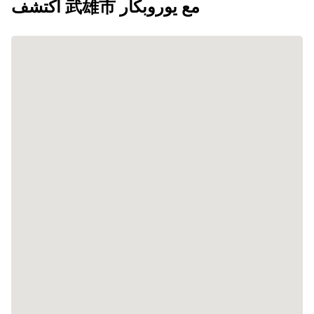
اكتشف 武雄市 مع يوروبكار