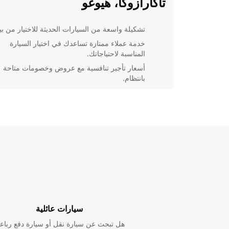
تاكارازوكا، هيوغو
تشكيلة واسعة من السيارات الحديثة للاختيار من بين
خدمة عملاء ممتازة تساعدك في اختيار السيارة
المناسبة لاحتياجاتك.
أسعار تأجير تنافسية مع عروض وخصومات متاحة
بانتظام.
إمكانية توصيل السيارة إلى موقعك لراحتك وسهولت
استكشاف تاكارازوكا، هيوغو بسهو
مع سيارة من Europcar، يمكنك استكشاف كل ركن و
تاكارازوكا، هيوغو براحة وسهولة. قم بزيارة المعالم السياح
الشهيرة مثل قصر تاكارازوكا، حديقة شينيكو، ومعبد زنجي
واكتشف جمال هذه المدينة الفريدة من نوعها.
احجز سيارتك الآن في تاكارازوكا،
هيوغو مع Europcar
سيارات عائلية
هل تبحث عن سيارة نقل أو سيارة دفع رباع