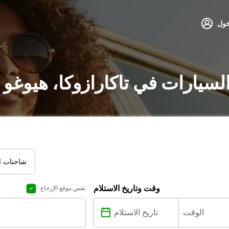
خول
السيارات في تاكارازوكا، هيوغو
شاحنات ال
وقت وتاريخ الاستلام
نفس موقع الإرجاع