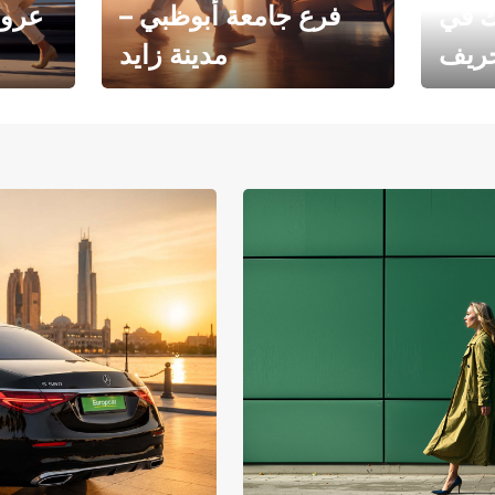
ك في
فرع جامعة أبوظبي –
عروض
خريف
مدينة زايد
فرع جامعة أبوظبي – مدينة
يوروبكار
زايد