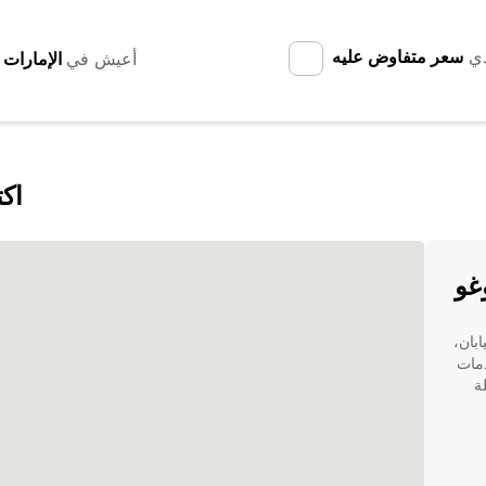
دي
سعر متفاوض عليه
أعيش في
اكت
غو
ابان،
دمات
يلة