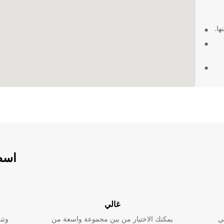
ها.
ك.
لة
زاوية من
ية
،
اسطو
غالي
ي
يمكنك الاختيار من بين مجموعة واسعة من
وتت