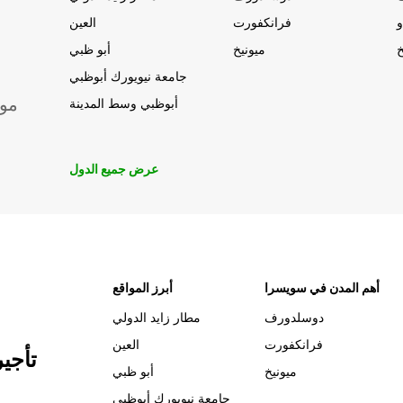
و
فرانكفورت
العين
خ
ميونيخ
أبو ظبي
جامعة نيويورك أبوظبي
موق
أبوظبي وسط المدينة
عرض جميع الدول
أهم المدن في سويسرا
أبرز المواقع
دوسلدورف
مطار زايد الدولي
فرانكفورت
العين
تأجي
ميونيخ
أبو ظبي
جامعة نيويورك أبوظبي