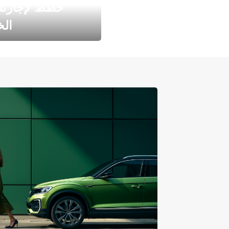
خطط لإجازت
ال
طارد الخريف مع 