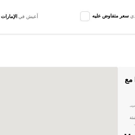
دي
سعر متفاوض عليه
أعيش في
تأجير السيارات في Matsuyama مع
ات،
شئة