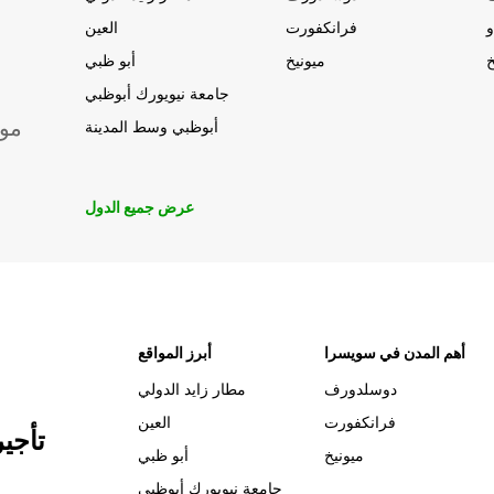
و
فرانكفورت
العين
خ
ميونيخ
أبو ظبي
جامعة نيويورك أبوظبي
موق
أبوظبي وسط المدينة
عرض جميع الدول
أهم المدن في سويسرا
أبرز المواقع
دوسلدورف
مطار زايد الدولي
فرانكفورت
العين
تأجي
ميونيخ
أبو ظبي
جامعة نيويورك أبوظبي