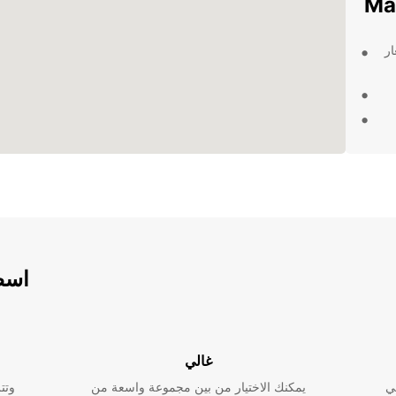
ار
اسطو
لعملاء الحصول
واء
 Europcar توفر لك
 به.
غالي
في Matsuyama واستمتع
ي
يمكنك الاختيار من بين مجموعة واسعة من
وتت