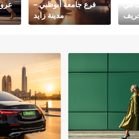
ك في
فرع جامعة أبوظبي –
عروض
خريف
مدينة زايد
فرع جامعة أبوظبي – مدينة
يوروبكار
زايد