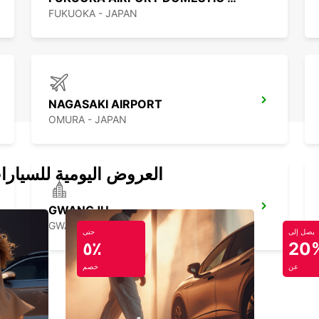
FUKUOKA - JAPAN
NAGASAKI AIRPORT
OMURA - JAPAN
العروض اليومية للسيارا
GWANGJU
GWANGJU - KOREA(SOUTH)
يصل إلى
حتى
٥٪
20
عن
خصم