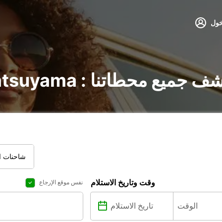
خول
لسيارات في Matsuyama : اكتشف جميع محطاتنا
شاحنات ال
وقت وتاريخ الاستلام
نفس موقع الإرجاع