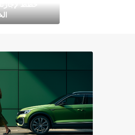
خطط لإجازت
ال
طارد الخريف مع 