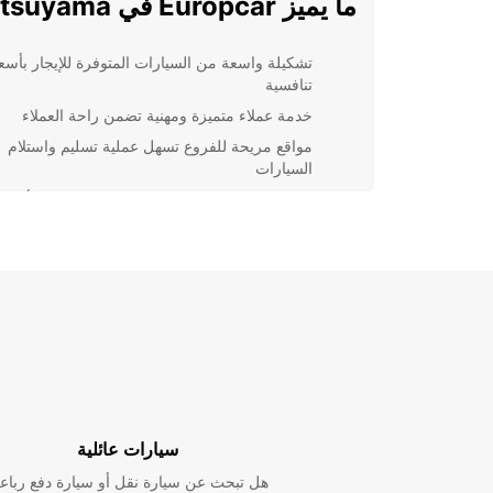
ما يميز Europcar في Matsuyama
تشكيلة واسعة من السيارات المتوفرة للإيجار بأسع
تنافسية
خدمة عملاء متميزة ومهنية تضمن راحة العملاء
مواقع مريحة للفروع تسهل عملية تسليم واستلام
السيارات
عروض وتخفيضات دورية تجعل تجربة الإيجار أكثر
اقتصاداً
لماذا يجب اختيار Europcar في
Matsuyama؟
مع خدمات Europcar في Matsuyama، يمكن ل
على سيارة تناسب احتياجاتهم بمنتهى السهولة والراحة. س
كنت تخطط لرحلة عمل أو عطلة عائلية،
الخيارات المثالية لتلبية احتياجاتك بأسلوب احترافي وموثوق
سيارات عائلية
احجز سيارتك اليوم مع Europcar 
هل تبحث عن سيارة نقل أو سيارة دفع رباع
بتجربة تأجير لا تُضاهى!