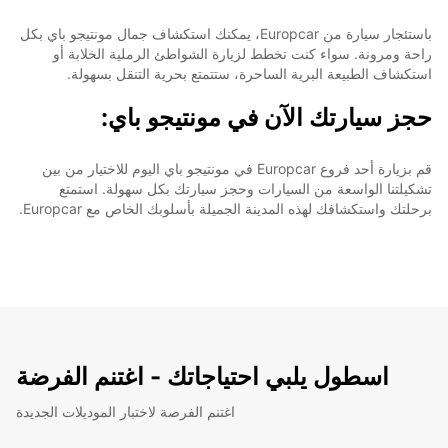
باستئجار سيارة من Europcar، يمكنك استكشاف جمال مونتيجو باي بكل
راحة ومرونة. سواء كنت تخطط لزيارة الشواطئ الرملية الخلابة أو
استكشاف الطبيعة البرية الساحرة، ستتمتع بحرية التنقل بسهولة.
حجز سيارتك الآن في مونتيجو باي:
قم بزيارة أحد فروع Europcar في مونتيجو باي اليوم للاختيار من بين
تشكيلتنا الواسعة من السيارات وحجز سيارتك بكل سهولة. استمتع
برحلتك واستكشافك لهذه المدينة الجميلة بأسلوبك الخاص مع Europcar.
اسطول يلبي احتياجاتك - اغتنم الفرضة
اغتنم الفرصة لاختبار الموديلات الجديدة