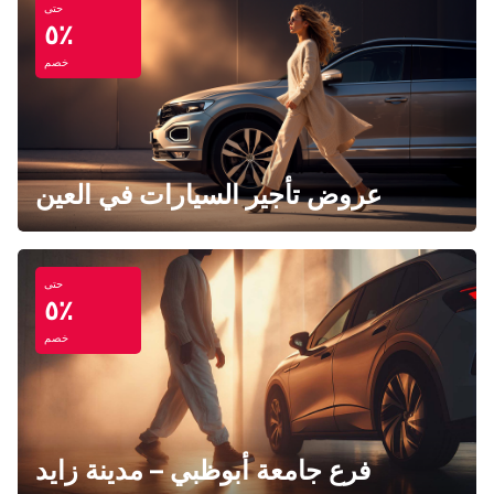
حتى
٥٪
خصم
عروض تأجير السيارات في العين
حتى
٥٪
خصم
فرع جامعة أبوظبي – مدينة زايد