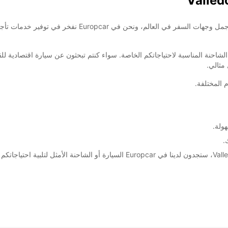
مرحبًا بكم في Valledoria! تعتبر جزيرة سردينيا واحدة من أ
، يمكنكم اختيار السيارة أو الشاحنة المناسبة لاحتياجاتكم الخاصة. سواء كنتم تبحثون عن سيارة ا
مثالي.
المختلفة.
ولة.
.
بغض النظر عن نوع الرحلة التي تخططون لقضائها في Valledoria، ستجدون لدينا في opcar