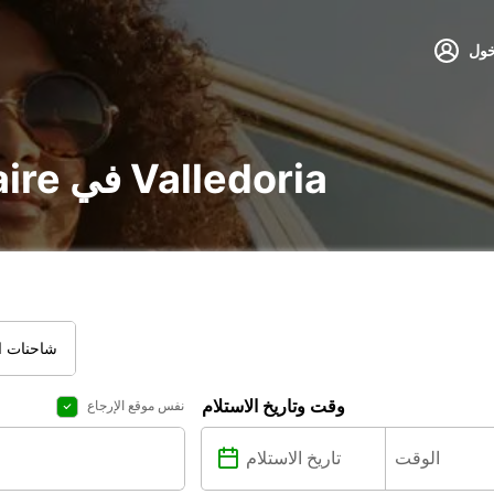
خول
تأجير voiture و utilitaire في Valledoria
شاحنات ال
وقت وتاريخ الاستلام
نفس موقع الإرجاع