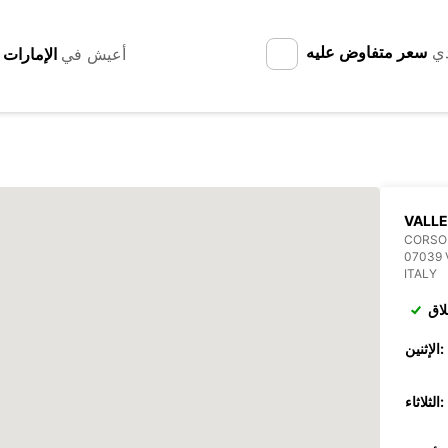
دي
سعر متفاوض عليه
أعيش في
VALLE
CORSO 
07039 
ITALY
لاق
الإثنين:
الثلاثاء: