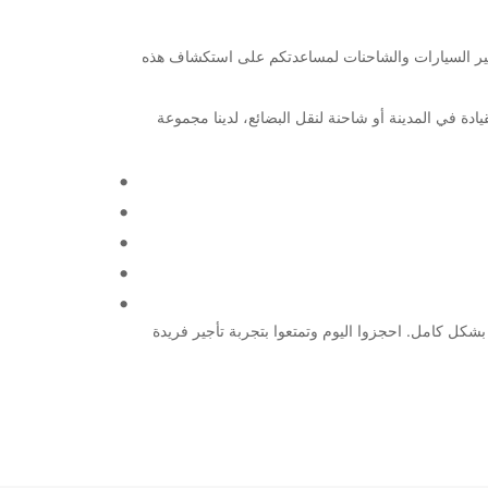
جمل وجهات السفر في العالم، ونحن في Europcar نفخر في توفير خدمات تأجير السيارات والشاحنات لمساعدتكم على استكشاف هذه
قتصادية للقيادة في المدينة أو شاحنة لنقل البضائع، لدينا مجموعة
Eur السيارة أو الشاحنة الأمثل لتلبية احتياجاتكم بشكل كامل. احجزوا اليوم وتمتعوا بتجربة تأجير فريدة