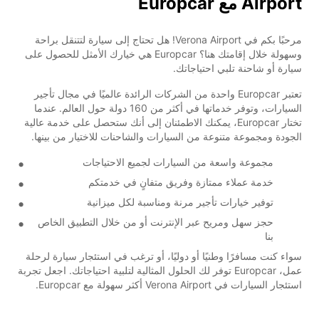
Airport مع Europcar
مرحبًا بكم في Verona Airport! هل تحتاج إلى سيارة لتتنقل براحة
وسهولة خلال إقامتك هنا؟ Europcar هي خيارك الأمثل للحصول على
سيارة أو شاحنة تلبي احتياجاتك.
تعتبر Europcar واحدة من الشركات الرائدة عالميًا في مجال تأجير
السيارات، وتوفر خدماتها في أكثر من 160 دولة حول العالم. عندما
تختار Europcar، يمكنك الاطمئنان إلى أنك ستحصل على خدمة عالية
الجودة ومجموعة متنوعة من السيارات والشاحنات للاختيار من بينها.
مجموعة واسعة من السيارات لجميع الاحتياجات
خدمة عملاء ممتازة وفريق متفانٍ في خدمتكم
توفير خيارات تأجير مرنة ومناسبة لكل ميزانية
حجز سهل ومريح عبر الإنترنت أو من خلال التطبيق الخاص
بنا
سواء كنت مسافرًا وطنيًا أو دوليًا، أو ترغب في استئجار سيارة لرحلة
عمل، Europcar توفر لك الحلول المثالية لتلبية احتياجاتك. اجعل تجربة
استئجار السيارات في Verona Airport أكثر سهولة مع Europcar.