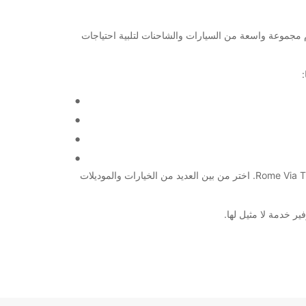
الصحيح. نحن نقدم مجموعة واسعة من السيارات والشاحنات لتلبية احتياجات
سواء كنت تزور روما للعمل أو للمتعة، فإن Europcar تحرص على تلبية احتياجاتك وتوفير تجربة تأجير سيارات مريحة ومريحة في Rome Via Tiburtina. اختر من بين العديد من الخيارات والموديلات