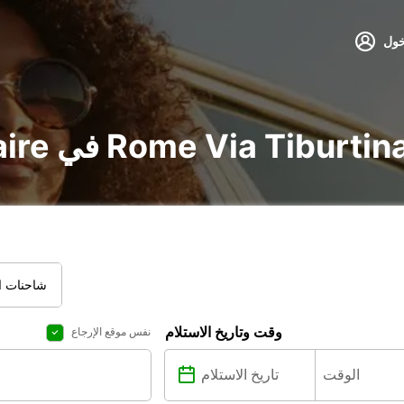
خول
أجير voiture و utilitaire في Rome Via Tiburtina
شاحنات ال
وقت وتاريخ الاستلام
نفس موقع الإرجاع