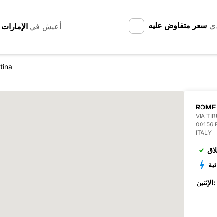
دي
سعر متفاوض عليه
أعيش في
tina
ROME 
VIA TI
00156
ITALY
لاق
ئية
الإثنين: