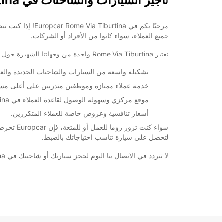
تأجير السيارات والشاحنات في Rome Via Tiburtina
*برسوم إ
قد تختلف ساعات العمل هذه بسبب العطلات الرسمية.
مرحبًا بكم في a
جميع العملاء، سواء كانوا من الأفراد أو الشركات.
+39 (06) 4072375
تعتبر Rome Via Tiburtina واحدة من وجهاتنا الشهيرة حول العالم. تعرف على مزايا القيام بتأجير سيارة أو شاحنة من Europcar في ايطاليا:
تشكيلة واسعة من السيارات والشاحنات الجديدة والع
خط سير الرحلة
خدمة عملاء ممتازة وموظفين متدربين على أعلى مس
موقع مركزي وسهولة الوصول لقاعدة العملاء في Rome Via Tiburtina.
أسعار تنافسية وعروض خاصة للعملاء المتكررين.
لتحصل على سيارة تناسب احتياجاتك بالضبط.
لا تتردد في الاتصال بنا اليوم لحجز سيارتك أو شاحنتك في Rome Via Tiburtina مع Europcar. نحن هنا لنضمن لك تجربة تأجير لا تُنسى وتوفير خدمة لا مثيل لها.