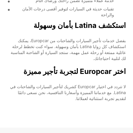
خدمة عملاء متميزة تضمن راحتك ورضاك التام
تقنيات حديثة في السيارات لتوفير أقصى درجات الأمان
والراحة
استكشف Latina بأمان وسهولة
بفضل خدمات تأجير السيارات والشاحنات من Europcar، يمكنك
استكشاف كل زوايا Latina بأمان وسهولة. سواء كنت تخطط لرحلة
عائلية ممتعة أو رحلة عمل مهمة، ستجد السيارة أو الشاحنة المناسبة
لك لتلبية احتياجاتك.
اختر Europcar لتجربة تأجير مميزة
لا تتردد في اختيار Europcar كشريك لتأجير السيارات والشاحنات في
Latina. مع خدماتنا المميزة وأسعارنا التنافسية، نحن نسعى دائمًا
لتقديم تجربة استثنائية لعملائنا.