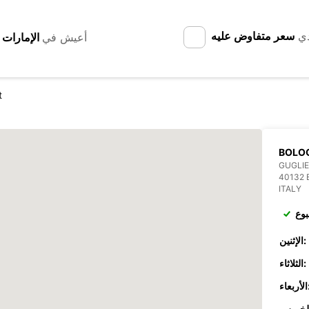
دي
سعر متفاوض عليه
أعيش في
t
BOLO
GUGLI
40132
ITALY
بوع
الإثنين:
الثلاثاء:
عاء: