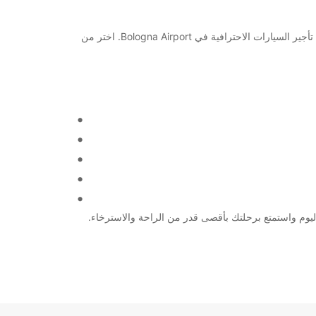
مرحبًا بكم في Bologna Airport! هل تبحث عن خدمة تأجير سيارات موثوقة وموثوقة لتحقيق رحلتك بسلاسة؟ اكتشف مع Europcar خدمة تأجير السيارات الاحترافية في Bologna Airport. اختر من