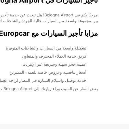
تأجير السيارات في Bologna Airport مع Europcar
بين مجموعة واسعة من السيارات عالية الجودة والشاحنات لتلب
مزايا تأجير السيارات مع Europcar في Bologna Airport
تشكيلة واسعة من السيارات والشاحنات المتوفرة
فريق خدمة العملاء المحترف والمتعاون
عملية حجز سهلة وسريعة عبر الإنترنت
أسعار تنافسية وعروض خاصة للعملاء المميزين
خدمة توصيل واستلام السيارة في المطار لراحة العملا
بغض النظر عن السبب وراء زيارتك إلى Bologna Airport ، تأكد من أن Europcar ستوفر لك تجربة تأجير سيارات لا تنسى. احجز سيارتك اليوم واستمتع برحلتك بأقصى قدر من الراحة والاسترخاء.