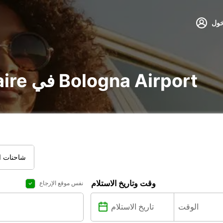
خول
تأجير voiture و utilitaire في Bologna Airport
شاحنات ال
وقت وتاريخ الاستلام
نفس موقع الإرجاع