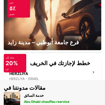
حتى
BNEI BRAK MIVTZA KADESH
٥٪
BNEI BRAK - ISRAEL
خصم
BEIT SHEMESH
فرع جامعة أبوظبي – مدينة زايد
BEIT SHEMESH - ISRAEL
يصل إلى
خطط لإجازتك في الخريف
20%
عن
HERZLIYA
HERZLIYA - ISRAEL
مقالات مدونتنا في
خدمة السائق
Abu Dhabi chauffeu rservice