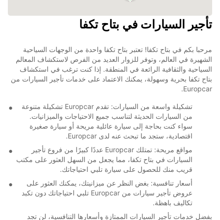
تأجير السيارات في بتاح تكفا
مرحبا بكم في بتاح تكفا! تعتبر بتاح تكفا واحدة من الوجهات السياحية
الشهيرة في العالم، وتوفر للزوار العديد من الفرص لاستكشاف المعالم
السياحية والثقافية الرائعة في المنطقة. إذا كنت ترغب في استكشاف
بتاح تكفا بحرية وسهولة، يمكنك الاعتماد على خدمات تأجير السيارات من
Europcar.
تشكيلة واسعة من السيارات: تقدم Europcar تشكيلة متنوعة
من السيارات الحديثة لتناسب جميع الاحتياجات والميزانيات.
سواء كنت بحاجة إلى سيارة عائلية مريحة أو سيارة صغيرة
اقتصادية، ستجد ما تبحث عنه لدى Europcar.
مواقع مريحة: تمتلك Europcar عددًا كبيرًا من فروع تأجير
السيارات في بتاح تكفا، مما يجعل من السهل العثور على مكتب
قريب منك للحصول على سيارة تلبي احتياجاتك.
أسعار تنافسية: بغض النظر عن ميزانيتك، يمكنك العثور على
عروض تأجير سيارات من Europcar تلبي احتياجاتك دون تكبد
تكاليف باهظة.
بفضل خدمات تأجير السيارات الممتازة وأسعارها التنافسية، لن تجد