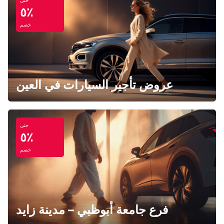
حتى
٥٪
خصم
عروض تأجير السيارات في العين
حتى
٥٪
خصم
فرع جامعة أبوظبي – مدينة زايد