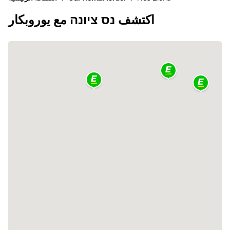
اكتشف נס ציונה مع يوروبكار