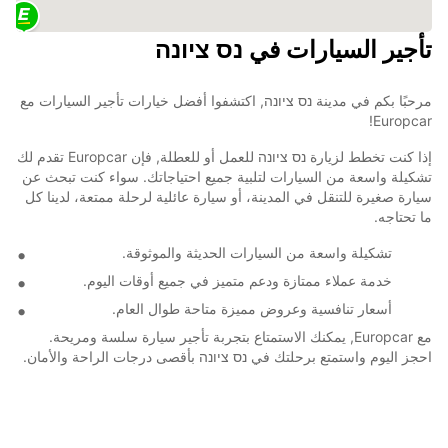
تأجير السيارات في נס ציונה
مرحبًا بكم في مدينة נס ציונה, اكتشفوا أفضل خيارات تأجير السيارات مع
Europcar!
إذا كنت تخطط لزيارة נס ציונה للعمل أو للعطلة, فإن Europcar تقدم لك
تشكيلة واسعة من السيارات لتلبية جميع احتياجاتك. سواء كنت تبحث عن
سيارة صغيرة للتنقل في المدينة، أو سيارة عائلية لرحلة ممتعة، لدينا كل
ما تحتاجه.
تشكيلة واسعة من السيارات الحديثة والموثوقة.
خدمة عملاء ممتازة ودعم متميز في جميع أوقات اليوم.
أسعار تنافسية وعروض مميزة متاحة طوال العام.
مع Europcar, يمكنك الاستمتاع بتجربة تأجير سيارة سلسة ومريحة.
احجز اليوم واستمتع برحلتك في נס ציונה بأقصى درجات الراحة والأمان.