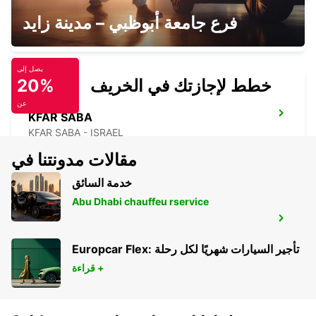
HERZLIYA
فرع جامعة أبوظبي – مدينة زايد
HERZLIYA - ISRAEL
يصل إلى
خطط لإجازتك في الخريف
20%
عن
KFAR SABA
KFAR SABA - ISRAEL
مقالات مدونتنا في
خدمة السائق
Abu Dhabi chauffeu rservice
BEIT SHEMESH
BEIT SHEMESH - ISRAEL
Europcar Flex: تأجير السيارات شهريًا لكل رحلة
قراءة +