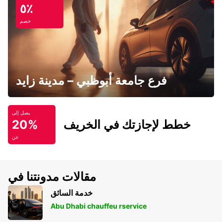
٥٪
خصم
فرع جامعة أبوظبي – مدينة زايد
يصل إلى
خطط لإجازتك في الخريف
20%
عن
مقالات مدونتنا في
خدمة السائق
Abu Dhabi chauffeu rservice