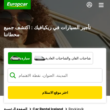
تأجير السيارات في ريكيافيك : اكتشف جميع
محطاتنا
ما نوع المركبة؟
شاحنات الفان والشاحنات العادية
سيارة
اختر موقع الاستلام
Reykjavik
Car Rental Iceland
الصفحة الرئيسية