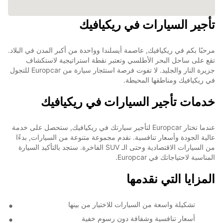
تأجير السيارات في ريكيافيك
مرحبًا بكم في ريكيافيك, عاصمة أيسلندا وواحدة من أكبر المدن في البلاد.
تقع على ساحل البحر الأطلسي وتعتبر نقطة استراتيجية لاستكشاف
جزيرة النار والجليد. لا تفوت فرصة استئجار سيارة من Europcar للتجول
في ريكيافيك ومناطقها المحيطة.
خدمات تأجير السيارات في ريكيافيك
عندما تختار Europcar لتأجير سيارتك في ريكيافيك, ستحصل على خدمة
عالية الجودة وأسعار تنافسية. نقدم مجموعة متنوعة من السيارات, بدءًا
من السيارات الاقتصادية وحتى الـ SUV الفاخرة. ستجد بالتأكيد السيارة
المناسبة لاحتياجاتك في Europcar.
المزايا التي نقدمها
تشكيلة واسعة من السيارات للاختيار من بينها
أسعار تنافسية وشفافة دون رسوم خفية