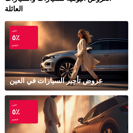
العائلة
حتى
٥٪
خصم
عروض تأجير السيارات في العين
حتى
٥٪
خصم