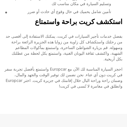
وتسليم السيارة في مكان مناسب لك
تأمين شامل يحميك في حال وقوع أي حادث أو ضرر
استكشف كريت براحة واستمتاع
بفضل خدمات تأجير السيارات في كريت، يمكنك الاستفادة إلى أقصى حد
من رحلتك واستكشاف كل زاوية من زوايا هذه الجزيرة الرائعة براحة
وسهولة. قم بزيارة الشواطئ الساحرة، واستمتع بمأكولات المطاعم
الشهية، واكتشف ثقافة اليونان الغنية، واستمتع بكل لحظة من عطلتك
بكل أريحية.
احجز السيارة المناسبة لك الآن مع Europcar واستمتع بأفضل تجربة سفر
في كريت دون أي عناء. نحن نضمن لك توفير الوقت والجهد والمال،
وضمان راحة وراحة البال خلال إقامتك في جزيرة كريت. اختر Europcar
وانطلق في مغامرة لا تُنسى في كريت!