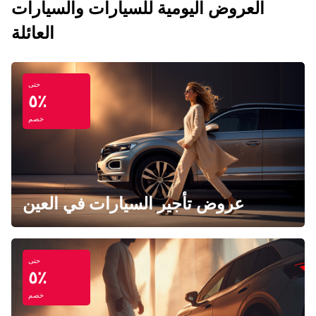
العروض اليومية للسيارات والسيارات
العائلة
حتى
٥٪
خصم
عروض تأجير السيارات في العين
حتى
٥٪
خصم