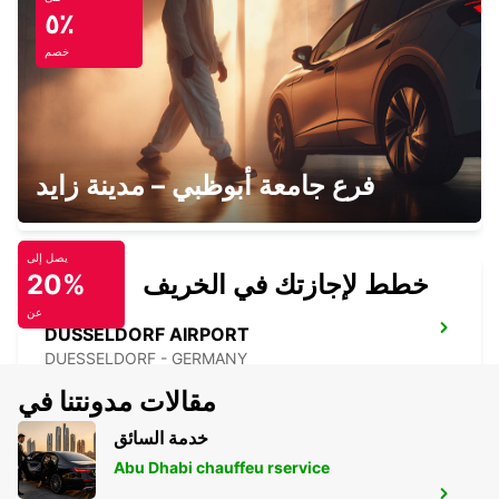
RATINGEN
٥٪
RATINGEN - GERMANY
خصم
DUSSELDORF DERENDORF
فرع جامعة أبوظبي – مدينة زايد
DUESSELDORF - GERMANY
يصل إلى
خطط لإجازتك في الخريف
20%
عن
DUSSELDORF AIRPORT
DUESSELDORF - GERMANY
مقالات مدونتنا في
خدمة السائق
Abu Dhabi chauffeu rservice