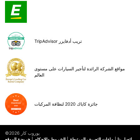
TripAdvisor تريب أدفايزر
مواقع الشركة الرائدة لتأجير السيارات على مستوى
العالم
جائزة كاياك 2020 لنظافة المركبات
©يوروب كار 2026
اتصل بنا
ملفات التعريف المرتبطة
الشروط والاحكام
خريضة الموقع