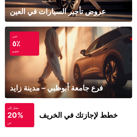
عروض تأجير السيارات في العين
حتى
٥٪
خصم
فرع جامعة أبوظبي – مدينة زايد
يصل إلى
خطط لإجازتك في الخريف
20%
عن