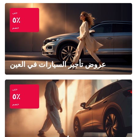
حتى
٥٪
خصم
عروض تأجير السيارات في العين
حتى
٥٪
خصم