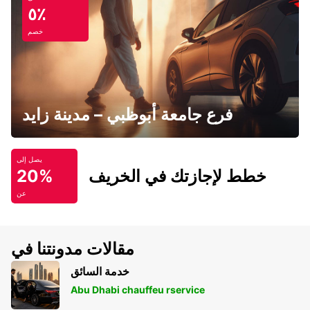
٥٪
خصم
فرع جامعة أبوظبي – مدينة زايد
يصل إلى
خطط لإجازتك في الخريف
20%
عن
مقالات مدونتنا في
خدمة السائق
Abu Dhabi chauffeu rservice