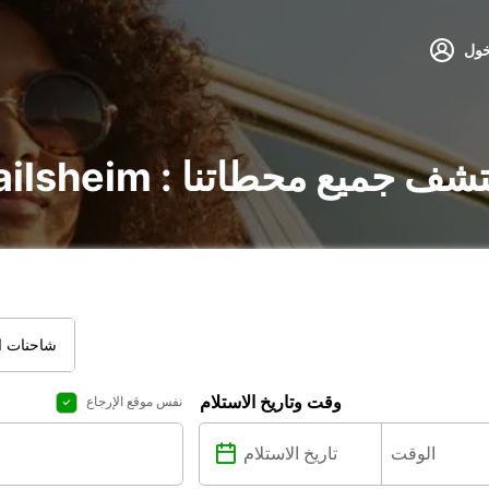
خول
 السيارات في Crailsheim : اكتشف جميع محطاتنا
شاحنات ال
وقت وتاريخ الاستلام
نفس موقع الإرجاع