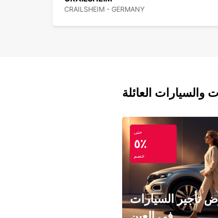
CRAILSHEIM - GERMANY
ت والسيارات العائلة
حتى
٥٪
خصم
 تأجير السيارات
في العين