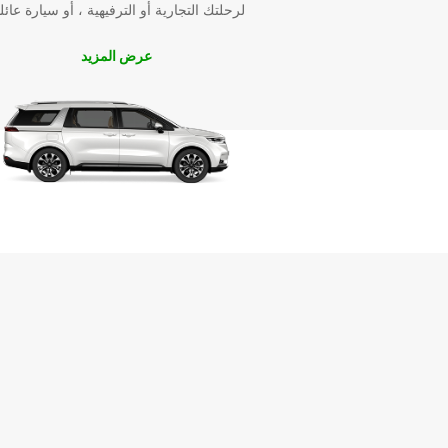
ممتعة وخالية من القلق، دعنا نكون شريك سفرك المثالي
لرحلتك التجارية أو الترفيهية ، أو سيارة عائل
Crailsheim!
عرض المزيد