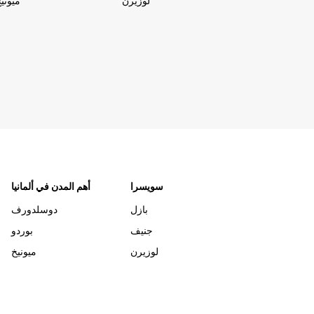
لوزيرن
ميوني
سويسرا
أهم المدن في ألمانيا
بازل
دوسلدورف
جنيف
بوردو
لوزيرن
ميونيخ