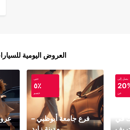
العروض اليومية للسيارا
يصل إلى
حتى
٥٪
20
عن
خصم
ك في
فرع جامعة أبوظبي –
عروض
خريف
مدينة زايد