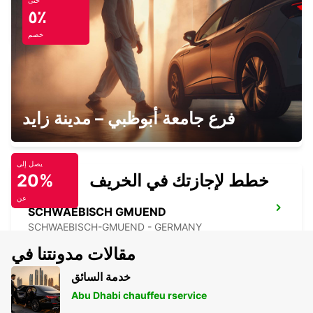
حتى
HEILBRONN
٥٪
HEILBRONN - GERMANY
خصم
SCHWAEBISCH HALL
فرع جامعة أبوظبي – مدينة زايد
SCHWAEBISCH HALL - GERMANY
يصل إلى
خطط لإجازتك في الخريف
20%
عن
SCHWAEBISCH GMUEND
SCHWAEBISCH-GMUEND - GERMANY
مقالات مدونتنا في
خدمة السائق
Abu Dhabi chauffeu rservice