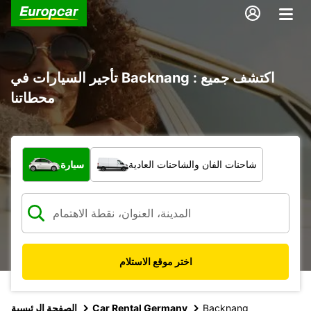
تأجير السيارات في Backnang : اكتشف جميع
محطاتنا
ما نوع المركبة؟
شاحنات الفان والشاحنات العادية
سيارة
اختر موقع الاستلام
Backnang
Car Rental Germany
الصفحة الرئيسية