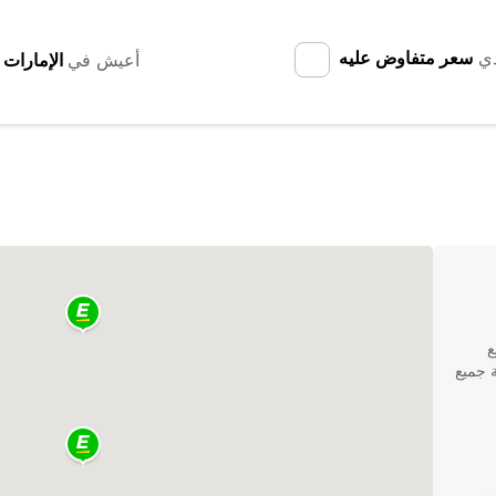
دي
سعر متفاوض عليه
أعيش في
ع
ة جميع