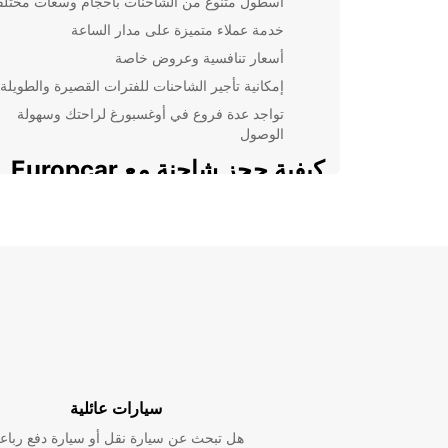
أسطول متنوع من الشاحنات بأحجام وسعات مختلف
خدمة عملاء متميزة على مدار الساعة
أسعار تنافسية وعروض خاصة
إمكانية تأجير الشاحنات للفترات القصيرة والطويلة
تواجد عدة فروع في أوغسبورغ لراحتك وسهولة
الوصول
كيفية حجز شاحنة مع Europcar
تقديم الحجز عبر موقعنا الإلكتروني أو زيارة أحد فروعنا ف
أوغسبورغ. يمكنك أيضًا الاتصال بنا للحصول على مساعدة 
اختيار الشاحنة المناسبة لاحتياجاتك الخاصة.
اختر Europcar لتأجير الشاحنا
أوغسبورغ
تعتبر Europcar خيارًا مثاليًا لتأجير الشاحنات في أوغسب
سيارات عائلية
بخدمات ممتازة وشاحنات عالية الجودة تلبي احتياجاتك بأ
شكل.
هل تبحث عن سيارة نقل أو سيارة دفع رباع