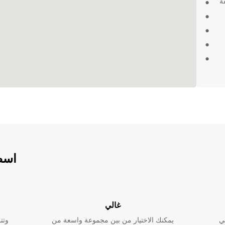
ة
ي
في
ت في
اسطو
ورغ. تمتع
غالي
فضل
ي
يمكنك الاختيار من بين مجموعة واسعة من
وتت