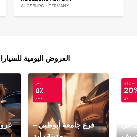
AUGSBURG - GERMANY
العروض اليومية للسيارا
يصل إلى
حتى
٥٪
20
عن
خصم
ك في
فرع جامعة أبوظبي –
عروض
خريف
مدينة زايد