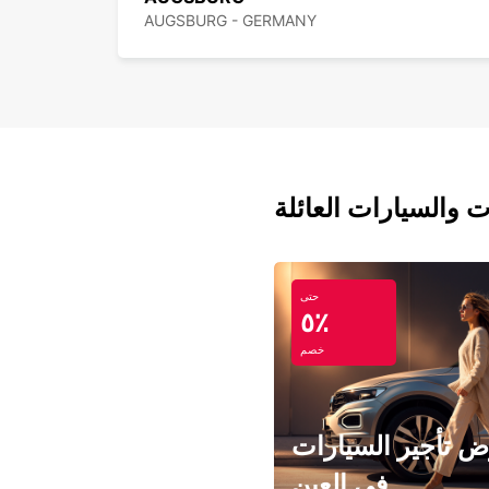
AUGSBURG - GERMANY
ت والسيارات العائلة
حتى
٥٪
خصم
 تأجير السيارات
في العين