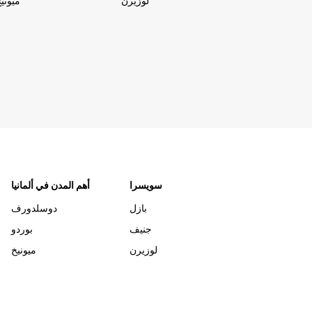
لوزيرن
ميوني
سويسرا
أهم المدن في ألمانيا
بازل
دوسلدورف
جنيف
بوردو
لوزيرن
ميونيخ