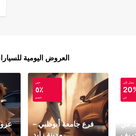
العروض اليومية للسيارا
يصل إلى
حتى
٥٪
20
عن
خصم
ك في
فرع جامعة أبوظبي –
عروض
خريف
مدينة زايد