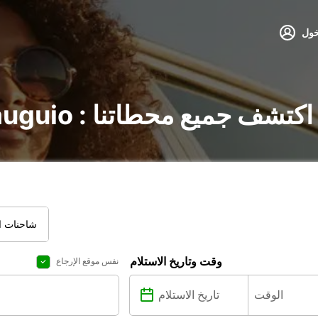
خول
تأجير السيارات في Mauguio : اكتشف جميع محطاتنا
شاحنات ال
وقت وتاريخ الاستلام
نفس موقع الإرجاع