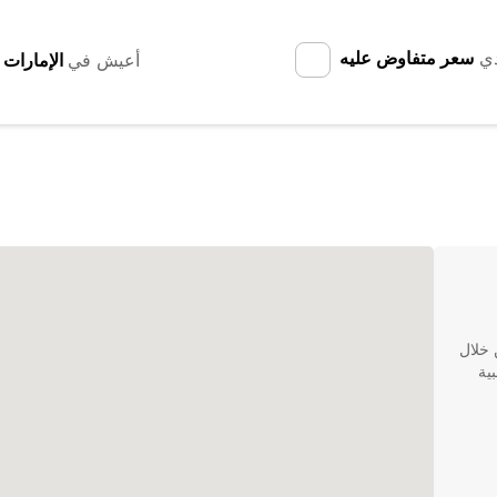
دي
سعر متفاوض عليه
أعيش في
 شاحنات موقعة في Mauguio من خلال
بية