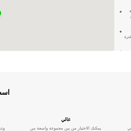
عة
ترة
ليم
اسطو
ات في Mauguio، ستكونون
غالي
لة
ي
يمكنك الاختيار من بين مجموعة واسعة من
وتت