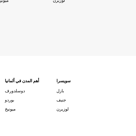
لوزيرن
ميوني
سويسرا
أهم المدن في ألمانيا
بازل
دوسلدورف
جنيف
بوردو
لوزيرن
ميونيخ