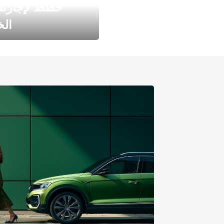
خطط لإجازت
ال
طارد الخريف مع 