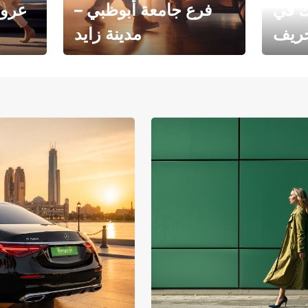
ك في
فرع جامعة أبوظبي –
عروض
خريف
مدينة زايد
فرع جامعة أبوظبي – مدينة
يوروبكار
زايد