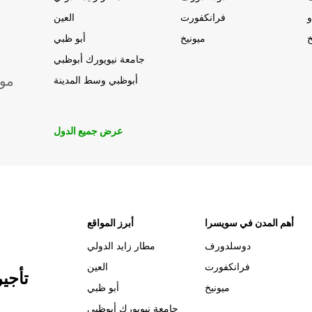
و
فرانكفورت
العين
خ
ميونيخ
أبو ظبي
جامعة نيويورك أبوظبي
موق
أبوظبي وسط المدينة
عرض جميع الدول
أهم المدن في سويسرا
أبرز المواقع
دوسلدورف
مطار زايد الدولي
فرانكفورت
العين
تأجي
ميونيخ
أبو ظبي
جامعة نيويورك أبوظبي