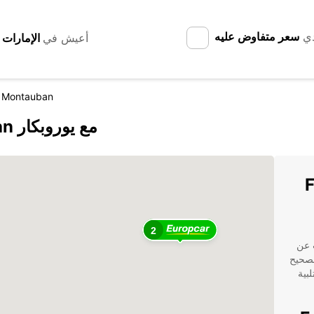
دي
سعر متفاوض عليه
أعيش في
s Montauban
اكتشف Fresnes-lès-Montauban مع يوروبكار
F-
2
كنت تبحث عن
لصحيح
لبية