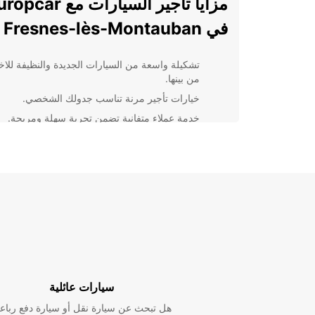
مزايا تأجير السيارات مع car
في Fresnes-lès-Montauban
تشكيلة واسعة من السيارات الجديدة والنظيفة للاخت
من بينها.
خيارات تأجير مرنة تناسب جدولك الشخصي.
خدمة عملاء متفانية تضمن تجربة سهلة ومريحة.
احجز سيارتك مع Europcar في
Fresnes-lès-Montauban اليوم!
لا تفوت الفرصة للاستفادة من خدمة تأجير السيارات الرائ
Europcar في Fresnes-lès-Montauban. احج
وصولك إلى وجهتك براحة وأمان.
سيارات عائلية
هل تبحث عن سيارة نقل أو سيارة دفع رباع