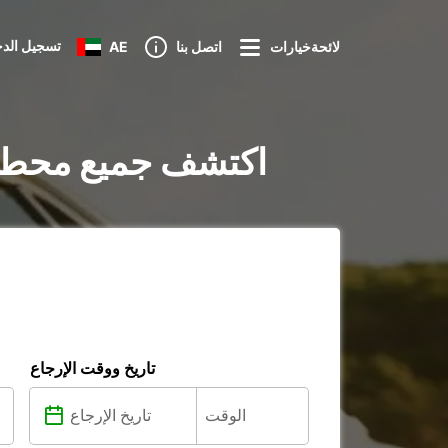
تسجيل الد
لائحةخيارات
اتصل بنا
AE
تأجير السيارات في Fresnes-lès-Montauban : اكتشف جميع
تاريخ ووقت الإرجاع