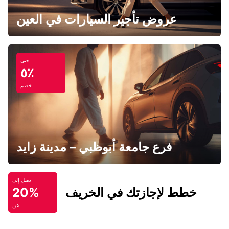
عروض تأجير السيارات في العين
حتى
٥٪
خصم
فرع جامعة أبوظبي – مدينة زايد
يصل إلى
خطط لإجازتك في الخريف
20%
عن