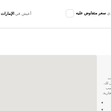
دي
سعر متفاوض عليه
أعيش في
نات
يار الأمثل لك.
اسب
ارية.