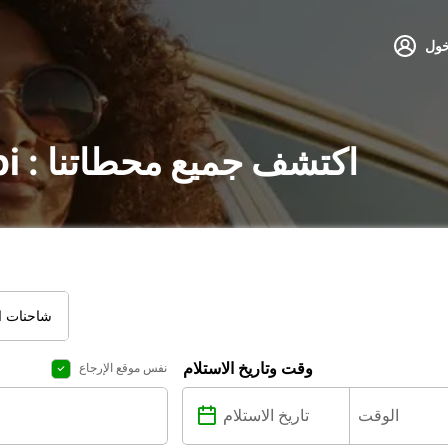
خول
تأجير السيارات في Albi : اكتشف جميع محطاتنا
شاحنات ال
وقت وتاريخ الاستلام
نفس موقع الإرجاع