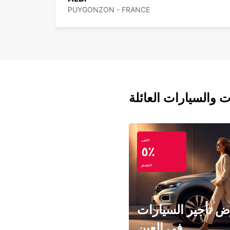
PUYGONZON - FRANCE
ت والسيارات العائلة
حتى
٥٪
خصم
 تأجير السيارات
في العين