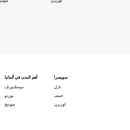
لوزيرن
ميوني
سويسرا
أهم المدن في ألمانيا
بازل
دوسلدورف
جنيف
بوردو
لوزيرن
ميونيخ