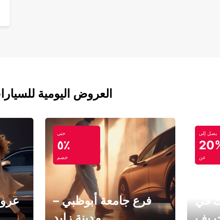
العروض اليومية للسيارا
يصل إلى
حتى
٥٪
20
عن
خصم
ك في
فرع جامعة أبوظبي –
عروض
خريف
مدينة زايد