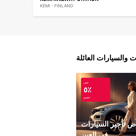
KEMI - FINLAND
ت والسيارات العائلة
حتى
٥٪
خصم
 تأجير السيارات
في العين