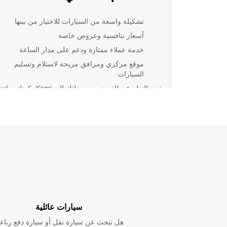
تشكيلة واسعة من السيارات للاختيار من بينها
أسعار تنافسية وعروض خاصة
خدمة عملاء ممتازة ودعم على مدار الساعة
موقع مركزي ومرافق مريحة لاستلام وتسليم
السيارات
بغض النظر عن الغرض من رحلتك إلى Kemi، كونك سا
سيارة Europcar سيوفر لك الراحة والمرونة لاستكشاف
ومعالمها السياحية بكل سهولة. سجل للحصول على سيارت
اليوم واستمتع بتجربة تأجير سيارات استثنا
Europcar.
سيارات عائلية
هل تبحث عن سيارة نقل أو سيارة دفع رباع