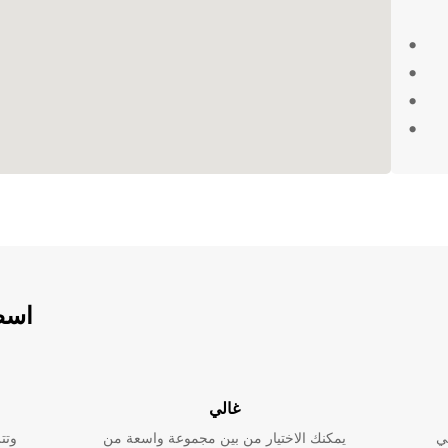
ئق
 المدينة
ك
ئية في Kemi مع
اسطو
غالي
ي
يمكنك الاختيار من بين مجموعة واسعة من
وتت