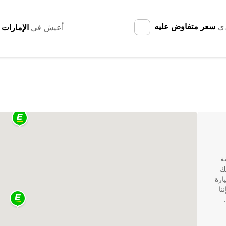
دي
سعر متفاوض عليه
أعيش في
نة
Euro توفر لك
ارة
نا