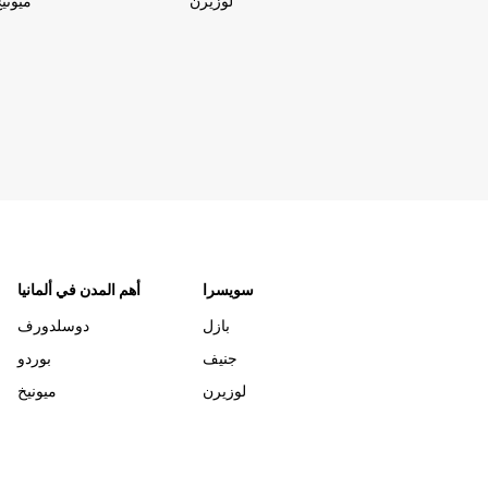
لوزيرن
ميوني
سويسرا
أهم المدن في ألمانيا
بازل
دوسلدورف
جنيف
بوردو
لوزيرن
ميونيخ