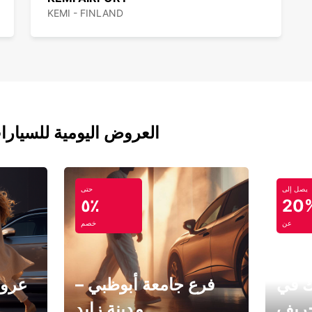
KEMI - FINLAND
العروض اليومية للسيارا
يصل إلى
حتى
٥٪
20
عن
خصم
ك في
فرع جامعة أبوظبي –
عروض
خريف
مدينة زايد