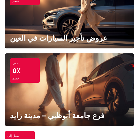
خصم
عروض تأجير السيارات في العين
حتى
٥٪
خصم
فرع جامعة أبوظبي – مدينة زايد
يصل إلى