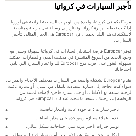
تأجير السيارات في كرواتيا
مرحبًا بكم في كرواتيا، واحدة من الوجهات السياحية الرائعة في أوروبا.
إذا كنت تخطط لزيارة كرواتيا وتحتاج إلى وسيلة نقل مريحة ومناسبة
لاستكشاف هذا البلد الجميل، فإن Europcar هي الخيار المثالي لتأجير
السيارات.
توفر Europcar فرصة استئجار السيارات في كرواتيا بسهولة ويسر. مع
وجود العديد من الفروع المنتشرة في مختلف المدن والمطارات، يمكنك
بسهولة العثور على أقرب فرع Europcar لك واختيار السيارة التي تلبي
احتياجاتك.
تقدم Europcar تشكيلة واسعة من السيارات بمختلف الأحجام والميزات.
سواء كنت بحاجة إلى سيارة اقتصادية للتنقل في المدن، أو سيارة عائلية
لرحلة ممتعة مع الأطفال، أو حتى سيارة فاخرة لإضافة لمسة من
الرفاهية إلى رحلتك، ستجد ما تبحث عنه لدى Europcar في كرواتيا.
تأجير سيارات ذات جودة عالية وأسعار تنافسية.
خدمة عملاء ممتازة ومتواجدة على مدار الساعة.
توفير خيارات تأجير مرنة تلبي احتياجاتك بشكل مثالي.
إمكانية الحجز مسبقًا عبر الإنترنت لتأمين سيارتك قبل وصولك