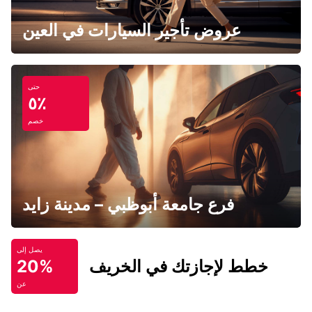
عروض تأجير السيارات في العين
حتى
٥٪
خصم
فرع جامعة أبوظبي – مدينة زايد
يصل إلى
خطط لإجازتك في الخريف
20%
عن