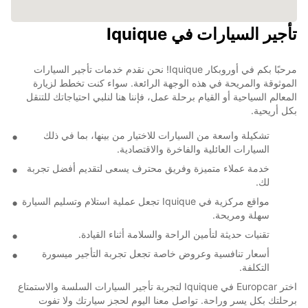
تأجير السيارات في Iquique
مرحبًا بكم في أوروبكار Iquique! نحن نقدم خدمات تأجير السيارات
الموثوقة والمريحة في هذه الوجهة الرائعة. سواء كنت تخطط لزيارة
المعالم السياحية أو القيام برحلة عمل، فإننا هنا لنلبي احتياجاتك للتنقل
بكل أريحية.
تشكيلة واسعة من السيارات للاختيار من بينها، بما في ذلك
السيارات العائلية والفاخرة والاقتصادية.
خدمة عملاء متميزة وفريق محترف يسعى لتقديم أفضل تجربة
لك.
مواقع مركزية في Iquique تجعل عملية استلام وتسليم السيارة
سهلة ومريحة.
تقنيات حديثة لتأمين الراحة والسلامة أثناء القيادة.
أسعار تنافسية وعروض خاصة تجعل تجربة التأجير ميسورة
التكلفة.
اختر Europcar في Iquique لتجربة تأجير السيارات السلسة والاستمتاع
برحلتك بكل يسر وراحة. تواصل معنا اليوم لحجز سيارتك ولا تفوت