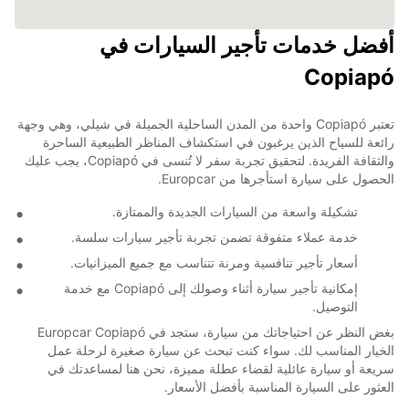
أفضل خدمات تأجير السيارات في
Copiapó
تعتبر Copiapó واحدة من المدن الساحلية الجميلة في شيلي، وهي وجهة
رائعة للسياح الذين يرغبون في استكشاف المناظر الطبيعية الساحرة
والثقافة الفريدة. لتحقيق تجربة سفر لا تُنسى في Copiapó، يجب عليك
الحصول على سيارة استأجرها من Europcar.
تشكيلة واسعة من السيارات الجديدة والممتازة.
خدمة عملاء متفوقة تضمن تجربة تأجير سيارات سلسة.
أسعار تأجير تنافسية ومرنة تتناسب مع جميع الميزانيات.
إمكانية تأجير سيارة أثناء وصولك إلى Copiapó مع خدمة
التوصيل.
بغض النظر عن احتياجاتك من سيارة، ستجد في Europcar Copiapó
الخيار المناسب لك. سواء كنت تبحث عن سيارة صغيرة لرحلة عمل
سريعة أو سيارة عائلية لقضاء عطلة مميزة، نحن هنا لمساعدتك في
العثور على السيارة المناسبة بأفضل الأسعار.