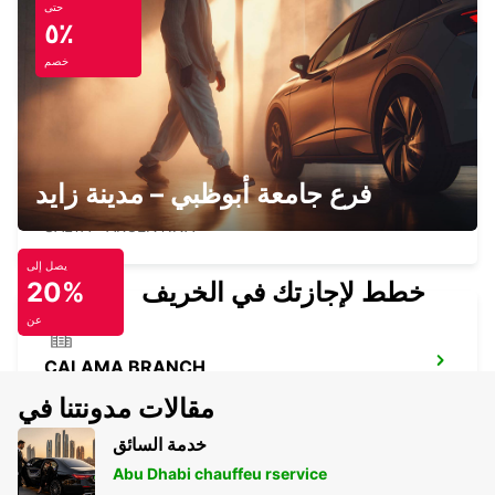
حتى
٥٪
CALAMA AIRPORT
CALAMA - CHILE
خصم
فرع جامعة أبوظبي – مدينة زايد
SALTA MIGUEL DE GUEMES AIRPORT
SALTA - ARGENTINA
يصل إلى
خطط لإجازتك في الخريف
20%
عن
CALAMA BRANCH
CALAMA - CHILE
مقالات مدونتنا في
خدمة السائق
Abu Dhabi chauffeu rservice