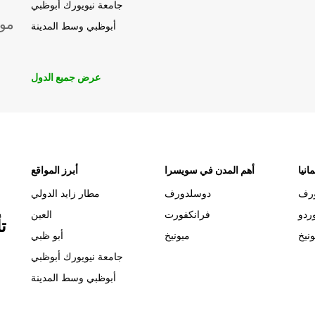
جامعة نيويورك أبوظبي
موق
أبوظبي وسط المدينة
عرض جميع الدول
انيا
أهم المدن في سويسرا
أبرز المواقع
رف
دوسلدورف
مطار زايد الدولي
ردو
فرانكفورت
العين
ت
ونيخ
ميونيخ
أبو ظبي
جامعة نيويورك أبوظبي
أبوظبي وسط المدينة