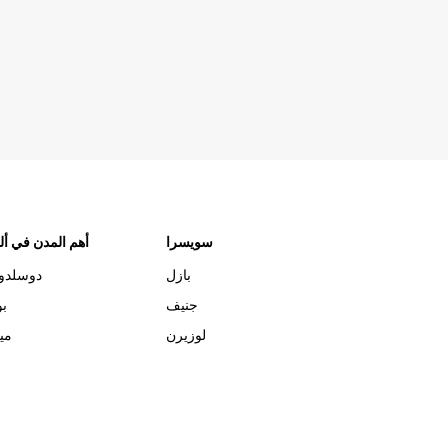
سويسرا
أهم المدن في ألم
بازل
دوسلدو
جنيف
بو
لوزيرن
مي