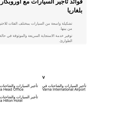
فوائد تأجير السيارات مع اوروبكار
بلغاريا
تشكيلة واسعة من السيارات بمختلف الفئات للاختيا
من بينها.
توفير خدمة الاستجابة السريعة والموثوقة في حالة
الطوارئ.
تعليمات واضحة ودقيقة باللغة المحلية لتوجيهك أثنا
رحلتك.
خيارات تأجير مرنة تتيح لك استئجار السيارات لفتر
قصيرة أو طويلة حسب احتياجاتك.
اختر تأجير السيارات مع اوروبكار في بلغاريا لتجربة سفر 
V
ومريحة دون عناء. احجز اليوم واستمتع برحلتك بكامل راح
البال!
تأجير السيارات والشاحنات في
تأجير السيارات والشاحنات
ia Head Office
Varna International Airport
تأجير السيارات والشاحنات
ia Hilton Hotel