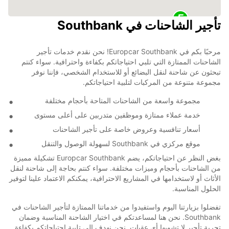
تأجير الشاحنات في Southbank
مرحبًا بكم في Europcar Southbank! نحن نقدم خدمات تأجير
الشاحنات الممتازة التي تلبي احتياجاتكم بكفاءة واحترافية. سواء كنتم
تبحثون عن شاحنة لنقل البضائع أو للاستخدام الشخصي، فإننا نوفر
مجموعة متنوعة من المركبات لتلبية احتياجاتكم.
مجموعة واسعة من الشاحنات المتاحة بأحجام مختلفة
خدمة عملاء ممتازة وموظفين متدربين على أعلى مستوى
أسعار تنافسية وعروض خاصة على تأجير الشاحنات
موقع مركزي في Southbank لسهولة الوصول والتنقل
بغض النظر عن احتياجاتكم، يضم Europcar Southbank تشكيلة مميزة
من الشاحنات بأحجام وميزات مختلفة. سواء كنتم بحاجة إلى شاحنة لنقل
الأثاث أو لاستخدامها في المشاريع الاحترافية، يمكنكم الاعتماد علينا لتوفير
الحلول المناسبة.
تفضلوا بزيارتنا اليوم واستفيدوا من خدماتنا الممتازة لتأجير الشاحنات في
Southbank. نحن هنا لمساعدتكم في اختيار الشاحنة المناسبة وضمان
تجربة تأجير لا تشوبها أي عقبات. نحن نهدف إلى تلبية احتياجاتكم بكفاءة