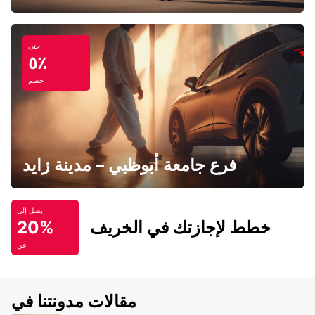
حتى
٥٪
خصم
فرع جامعة أبوظبي – مدينة زايد
يصل إلى
خطط لإجازتك في الخريف
20%
عن
مقالات مدونتنا في