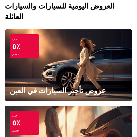
العروض اليومية للسيارات والسيارات
العائلة
حتى
٥٪
خصم
عروض تأجير السيارات في العين
حتى
٥٪
خصم