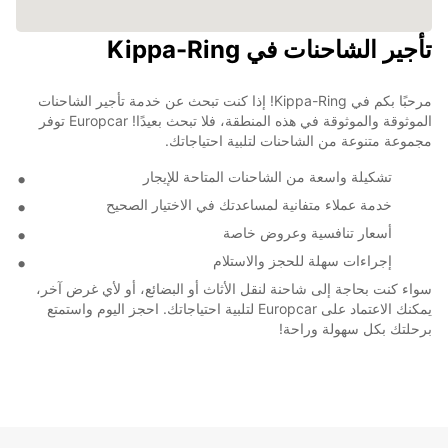
تأجير الشاحنات في Kippa-Ring
مرحبًا بكم في Kippa-Ring! إذا كنت تبحث عن خدمة تأجير الشاحنات
الموثوقة والموثوقة في هذه المنطقة، فلا تبحث بعيدًا! Europcar توفر
مجموعة متنوعة من الشاحنات لتلبية احتياجاتك.
تشكيلة واسعة من الشاحنات المتاحة للإيجار
خدمة عملاء متفانية لمساعدتك في الاختيار الصحيح
أسعار تنافسية وعروض خاصة
إجراءات سهلة للحجز والاستلام
سواء كنت بحاجة إلى شاحنة لنقل الأثاث أو البضائع، أو لأي غرض آخر،
يمكنك الاعتماد على Europcar لتلبية احتياجاتك. احجز اليوم واستمتع
برحلتك بكل سهولة وراحة!