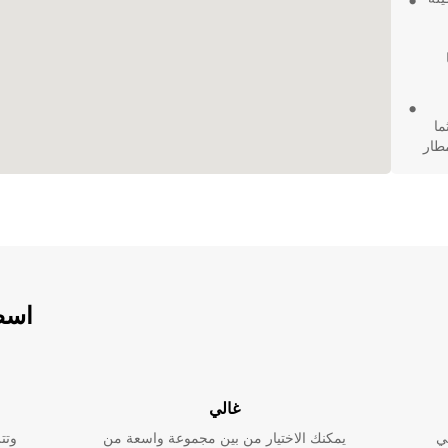
ما
طار
ك
رة
استمتع بتجربة قيادة مريحة ومريحة أثناء زيارتك لـ Trelew من
قدمها
أفضل تجربة
اسطو
غالي
ي
يمكنك الاختيار من بين مجموعة واسعة من
وتت