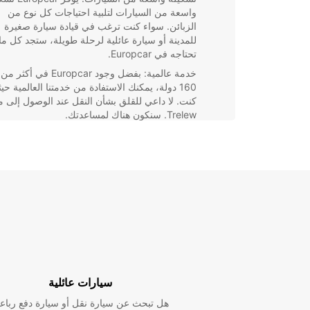
واسعة من السيارات لتلبية احتياجات كل نوع من
الزبائن. سواء كنت ترغب في قيادة سيارة صغيرة
للمدينة أو سيارة عائلية لرحلة طويلة، ستجد كل ما
تحتاجه في Europcar.
خدمة عالمية: بفضل وجود Europcar في أكثر من
160 دولة، يمكنك الاستفادة من خدمتنا العالمية حيث
كنت. لا داعي للقلق بشأن النقل عند الوصول إلى م
Trelew. سنكون هناك لمساعدتك.
أسعار تنافسية: نحن نقدم أسعارًا تنافسية تضمن ل
الحصول على أفضل صفقة ممكنة عند استئجار سيا
من Europcar في Trelew.
خلال الاستفادة من خدمة استئجار السيارات الرائعة التي ن
في Europcar. اختر Europcar اليوم واحصل على 
للسفر.
سيارات عائلية
هل تبحث عن سيارة نقل أو سيارة دفع رباع