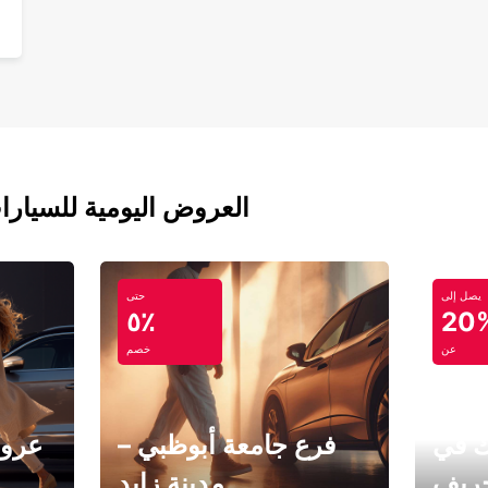
العروض اليومية للسيارا
يصل إلى
حتى
٥٪
20
عن
خصم
ك في
فرع جامعة أبوظبي –
عروض
خريف
مدينة زايد