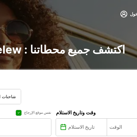
خول
تأجير السيارات في Trelew : اكتشف جميع محطاتنا
شاحنات ال
وقت وتاريخ الاستلام
نفس موقع الإرجاع