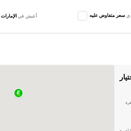
دي
سعر متفاوض عليه
أعيش في
ت في Trelew: اختيار
هرة
يوفر Europcar تشكيلة