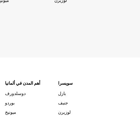
لوزيرن
ميوني
سويسرا
أهم المدن في ألمانيا
بازل
دوسلدورف
جنيف
بوردو
لوزيرن
ميونيخ