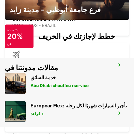
فرع جامعة أبوظبي – مدينة زايد
GUARULHOS DOWNTOWN
GUARULHOS - BRAZIL
يصل إلى
خطط لإجازتك في الخريف
20%
عن
GUARULHOS AIRPORT MEET AND
مقالات مدونتنا في
GREET
SAO PAULO - BRAZIL
خدمة السائق
Abu Dhabi chauffeu rservice
Europcar Flex: تأجير السيارات شهريًا لكل رحلة
قراءة +
DURAZNO CITY
DURAZNO - URUGUAY