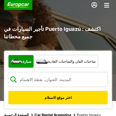
تأجير السيارات في Puerto Iguazú : اكتشف
جميع محطاتنا
ما نوع المركبة؟
شاحنات الفان والشاحنات العادية
سيارة
اختر موقع الاستلام
Puerto Iguazu
Car Rental Argentina
الصفحة الرئيسية