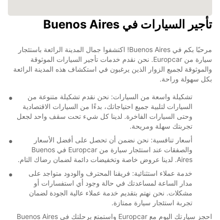
تأجير السيارات في Buenos Aires
مرحبًا بكم في Buenos Aires! اكتشفوا جمال المدينة الرائعة باستئجار
سيارة من Europcar. نحن نقدم خدمات تأجير السيارات الموثوقة
والموثوقة لجميع الزوار الذين يرغبون في استكشاف هذه المدينة الرائعة
بكل سهولة وراحة.
تشكيلة واسعة من السيارات: نحن نقدم تشكيلة متنوعة من
السيارات لتلبية جميع احتياجاتك، بدءًا من السيارات الاقتصادية
وحتى السيارات الفاخرة. لدينا كل شيء تحت سقف واحد لجعل
تجربتك سهلة ومريحة.
أسعار تنافسية: نحن نضمن أن تحصل على أفضل الأسعار
والصفقات عند استئجار سيارة من Europcar في Buenos
Aires. لدينا عروض خاصة وتخفيضات دائمة لضمان رضاك التام.
خدمة عملاء استثنائية: فريقنا المحترف والودود متواجد على
مدار الساعة لمساعدتك في حالة وجود أي استفسارات أو
مشكلات. نحن نهتم بتقديم خدمة عملاء عالية الجودة لضمان
تجربة استئجار سيارة ممتازة.
احجز سيارتك اليوم مع Europcar واستمتع برحلتك في Buenos Aires