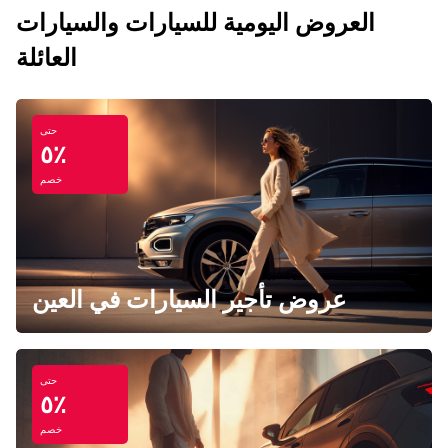
العروض اليومية للسيارات والسيارات
العائلة
حتى
٥٪
خصم
عروض تأجير السيارات في العين
حتى
٥٪
خصم