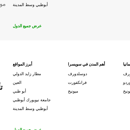
موق
أبوظبي وسط المدينة
عرض جميع الدول
انيا
أهم المدن في سويسرا
أبرز المواقع
رف
دوسلدورف
مطار زايد الدولي
ردو
فرانكفورت
العين
ت
ونيخ
ميونيخ
أبو ظبي
جامعة نيويورك أبوظبي
أبوظبي وسط المدينة
عرض جميع الدول