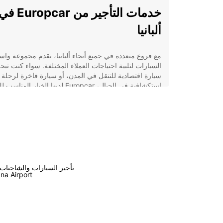
خدمات التأجير من Europcar 
ألبانيا
مع فروع متعددة في جميع أنحاء ألبانيا، نقدم مجموعة وا
السيارات لتلبية احتياجات العملاء المختلفة. سواء كنت تب
سيارة اقتصادية للتنقل في المدن، أو سيارة فاخرة لرحلة
استكشافية في الجبال، Europcar لديها الخيار المناسب لك.
ماذا تقدم لك Europcar في ألبانيا؟
تشكيلة واسعة من السيارات الحديثة والمتنوعة
خدمة عملاء ممتازة على مدار الساعة
خيارات تأجير مرنة ومواعيد تسليم مريحة
تأجير السيارات والشاحنات
تأمين شامل وحماية للعملاء
ana Airport
احجز سيارتك اليوم مع uropcar
في ألبانيا