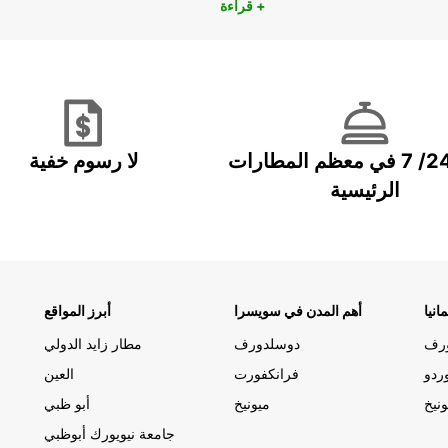
قراءة +
خدمة 24/ 7 في معظم المطارات
لا رسوم خفية
الرئيسية
انيا
أهم المدن في سويسرا
أبرز المواقع
رف
دوسلدورف
مطار زايد الدولي
ردو
فرانكفورت
العين
ونيخ
ميونيخ
أبو ظبي
جامعة نيويورك أبوظبي