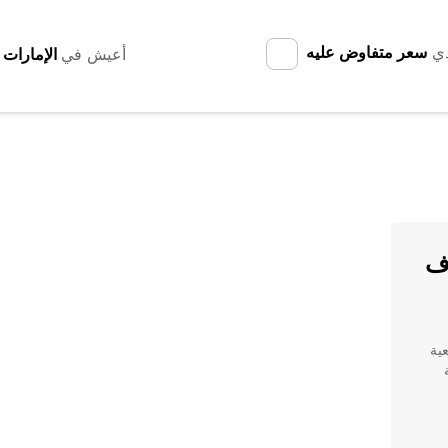
دي
سعر متفاوض عليه
أعيش في
اف
عية