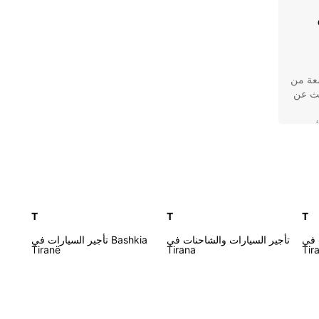
في
سعة من
حث عن
T
T
T
 في
تأجير السيارات والشاحنات في
تأجير السيارات في Bashkia
Tiranë
Tirana
Tir
E