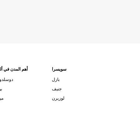
سويسرا
أهم المدن في ألم
بازل
دوسلدو
جنيف
بو
لوزيرن
مي