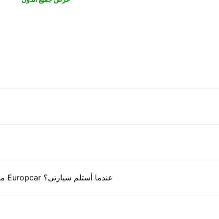
ما هي المستندات التي أحتاج إلى تقديمها إلى مكتب Europcar عندما أستلم سيارتي؟