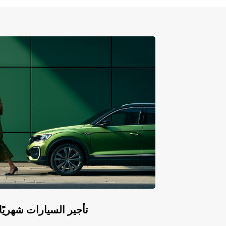
لا تضيع الوقت في البحث عن وسائل النقل المناسبة، احج
سيارتك اليوم مع Europcar واستمتع برحلتك في ألباني
درجات الراحة والاستمتاع. تواصل معنا الآن للحصول عل
خاص واستفد من خدماتنا المميزة.
Europcar Flex: تأجير السيارات ش