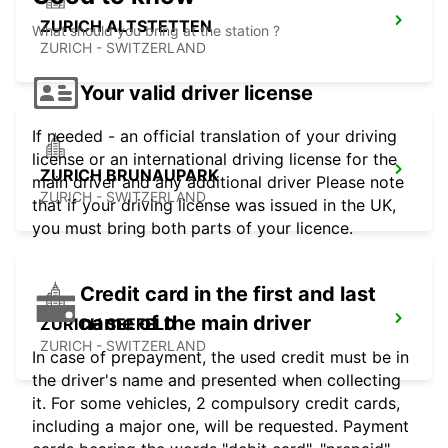
ZURICH ALTSTETTEN
What should you bring at the station ?
ZURICH - SWITZERLAND
Your valid driver license
If needed - an official translation of your driving
license or an international driving license for the
ZURICH BRUNAUPARK
main driver and any additional driver Please note
ZURICH - SWITZERLAND
that if your driving license was issued in the UK,
you must bring both parts of your licence.
Credit card in the first and last
name of the main driver
ZURICH SEEFELD
ZURICH - SWITZERLAND
In case of prepayment, the used credit must be in
the driver's name and presented when collecting
it. For some vehicles, 2 compulsory credit cards,
including a major one, will be requested. Payment