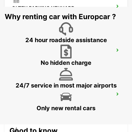
OLTEN PARKING NEUHARD
OLTEN - SWITZERLAND
Why renting car with Europcar ?
24 hour roadside assistance
CHAM ZUG AMAG
CHAM - SWITZERLAND
No hidden charge
24/7 service in most major airports
ZURICH SCHLIEREN AMAG
SCHLIEREN - SWITZERLAND
Only new rental cars
Good to know