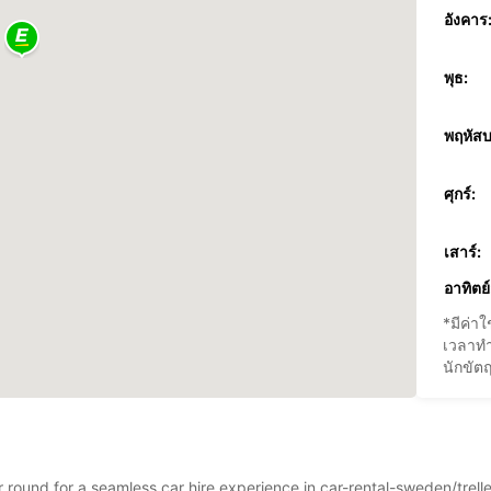
อังคาร
พุธ:
พฤหัสบ
ศุกร์:
เสาร์:
อาทิตย์
*มีค่าใช
เวลาทำ
นักขัตฤ
ar round for a seamless car hire experience in car-rental-sweden/trel