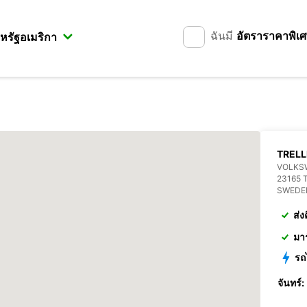
ฉันมี
อัตราราคาพิเ
TREL
VOLKS
23165 
SWEDE
ส่ง
มา
รถ
จันทร์: